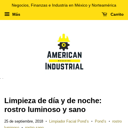
Negocios, Finanzas e Industria en México y Norteamérica
Más
Carrito
. .
Limpieza de día y de noche:
rostro luminoso y sano
25 de septiembre, 2018
Limpiador Facial Pond’s
Pond’s
rostro
•
•
•
luminoso
rostro sano
•