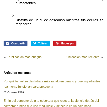
humectantes.
Disfruta de un dulce descanso mientras tus células se 
regeneran.
Compartir
Compartir
Tuitear
Tuitear
Hacer pin
Pinear
en
en
en
Facebook
Twitter
Pinterest
←
Publicación más antigua
Publicación más reciente
→
Artículos recientes
Por qué tu piel se deshidrata más rápido en verano y qué ingredientes
realmente funcionan para protegerla
29 de mayo, 2026
El fin del corrector de alta cobertura que reseca: la ciencia detrás del
corrector híbrido que une maquillaje y skincare en un solo paso