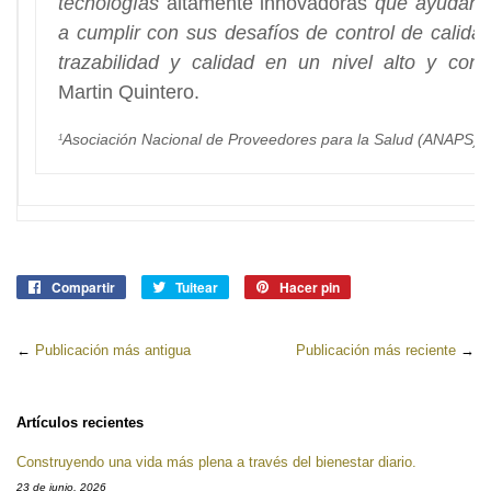
tecnologías
altamente innovadoras
que ayudan a
a cumplir con sus desafíos de control de calida
trazabilidad y calidad en un nivel alto y cons
Martin Quintero.
Asociación Nacional de Proveedores para la Salud (ANAPS).
1
Compartir
Compartir
Tuitear
Tuitear
Hacer pin
Pinear
en
en
en
Facebook
Twitter
Pinterest
←
Publicación más antigua
Publicación más reciente
→
Artículos recientes
Construyendo una vida más plena a través del bienestar diario.
23 de junio, 2026