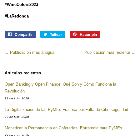
#WineColors2023
#LaRedonda
Compartir
Compartir
Tuitear
Tuitear
Hacer pin
Pinear
en
en
en
Facebook
Twitter
Pinterest
←
Publicación más antigua
Publicación más reciente
→
Artículos recientes
Open Banking y Open Finance: Qué Son y Cómo Funciona la
Revolución
29 de julio, 2026
La Digitalización de las PyMEs Fracasa por Falta de Ciberseguridad
29 de julio, 2026
Monetizar la Permanencia en Cafeterías: Estrategia para PyMEs
29 de julio, 2026