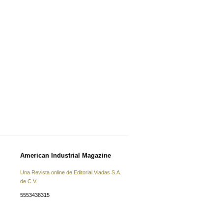
American Industrial Magazine
Una Revista online de Editorial Viadas S.A.
de C.V.
5553438315