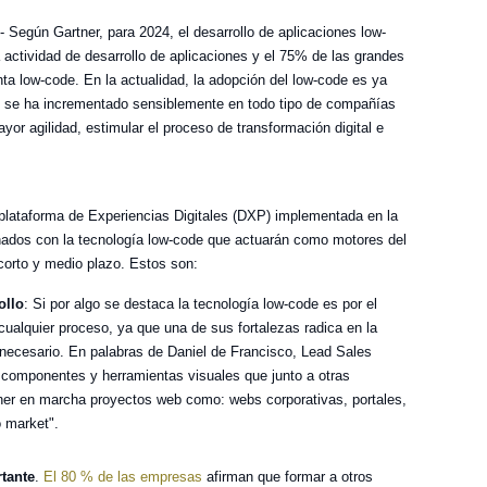
- Según Gartner, para 2024, el desarrollo de aplicaciones low-
actividad de desarrollo de aplicaciones y el 75% de las grandes
nta low-code. En la actualidad, la adopción del low-code es ya
e se ha incrementado sensiblemente en todo tipo de compañías
ayor agilidad, estimular el proceso de transformación digital e
 plataforma de Experiencias Digitales (DXP) implementada en la
nados con la tecnología low-code que actuarán como motores del
corto y medio plazo. Estos son:
ollo
: Si por algo se destaca la tecnología low-code es por el
ualquier proceso, ya que una de sus fortalezas radica en la
 necesario. En palabras de Daniel de Francisco, Lead Sales
e componentes y herramientas visuales que junto a otras
r en marcha proyectos web como: webs corporativas, portales,
o market".
tante
.
El 80 % de las empresas
afirman que formar a otros