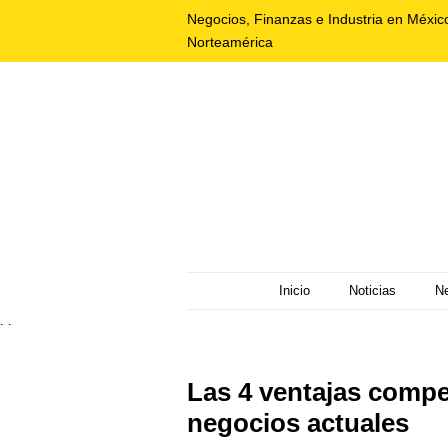
Negocios, Finanzas e Industria en Méxic
Norteamérica
Inicio
Noticias
N
. .
Las 4 ventajas compet
negocios actuales