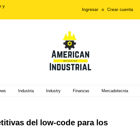
o y
Ingresar
o
Crear cuenta
ews
Industria
Industry
Finanzas
Mercadotecnia
itivas del low-code para los