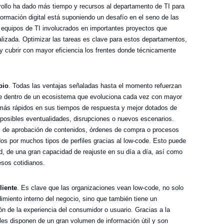
rrollo ha dado más tiempo y recursos al departamento de TI para
sformación digital está suponiendo un desafío en el seno de las
equipos de TI involucrados en importantes proyectos que
izada. Optimizar las tareas es clave para estos departamentos,
 y cubrir con mayor eficiencia los frentes donde técnicamente
bio
. Todas las ventajas señaladas hasta el momento refuerzan
te dentro de un ecosistema que evoluciona cada vez con mayor
más rápidos en sus tiempos de respuesta y mejor dotados de
 posibles eventualidades, disrupciones o nuevos escenarios.
s de aprobación de contenidos, órdenes de compra o procesos
s por muchos tipos de perfiles gracias al low-code. Esto puede
ad, de una gran capacidad de reajuste en su día a día, así como
sos cotidianos.
liente
. Es clave que las organizaciones vean low-code, no solo
miento interno del negocio, sino que también tiene un
ón de la experiencia del consumidor o usuario. Gracias a la
les disponen de un gran volumen de información útil y son