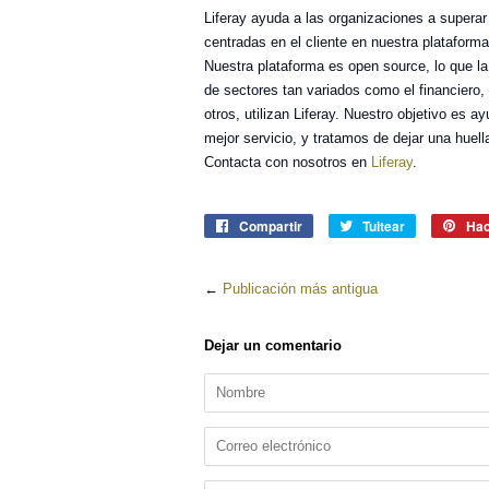
Liferay ayuda a las organizaciones a supera
centradas en el cliente en nuestra plataform
Nuestra plataforma es open source, lo que l
de sectores tan variados como el financiero, 
otros, utilizan Liferay. Nuestro objetivo es 
mejor servicio, y tratamos de dejar una huell
Contacta con nosotros en
Liferay
.
Compartir
Compartir
Tuitear
Tuitear
Hac
en
en
Facebook
Twitter
←
Publicación más antigua
Dejar un comentario
Nombre
Correo
electrónico