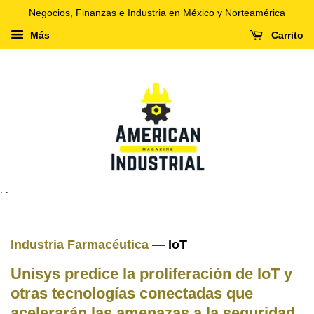
Negocios, Finanzas e Industria en México y Norteamérica
Más
Carrito
. .
Industria Farmacéutica
— IoT
Unisys predice la proliferación de IoT y
otras tecnologías conectadas que
acelerarán las amenazas a la seguridad