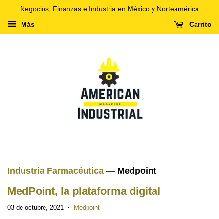
Negocios, Finanzas e Industria en México y Norteamérica
Más
Carrito
. .
Industria Farmacéutica
— Medpoint
MedPoint, la plataforma digital
03 de octubre, 2021
Medpoint
•