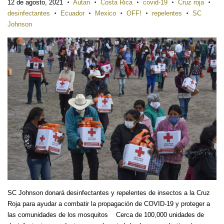
12 de agosto, 2021
Autan
Costa Rica
covid-19
Cruz roja
•
•
•
•
•
desinfectantes
Ecuador
Mexico
OFF!
repelentes
SC
•
•
•
•
•
Johnson
SC Johnson donará desinfectantes y repelentes de insectos a la Cruz
Roja para ayudar a combatir la propagación de COVID-19 y proteger a
las comunidades de los mosquitos Cerca de 100,000 unidades de