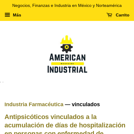
Negocios, Finanzas e Industria en México y Norteamérica
Más
Carrito
. .
Industria Farmacéutica
— vinculados
Antipsicóticos vinculados a la
acumulación de días de hospitalización
en personas con enfermedad de