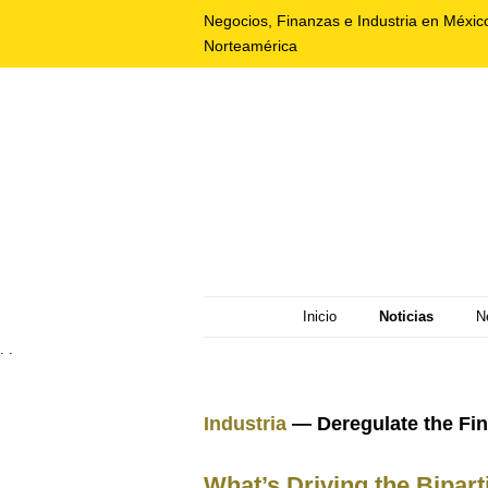
Negocios, Finanzas e Industria en Méxic
Norteamérica
Inicio
Noticias
N
. .
Industria
— Deregulate the Fin
What’s Driving the Bipart