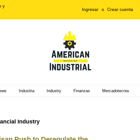
o y
Ingresar
o
Crear cuenta
ews
Industria
Industry
Finanzas
Mercadotecnia
ancial Industry
isan Push to Deregulate the