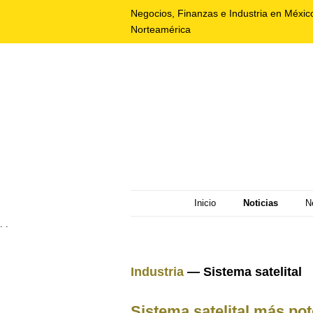
Negocios, Finanzas e Industria en Méxic
Norteamérica
Inicio
Noticias
N
. .
Industria
— Sistema satelital
Sistema satelital más pot