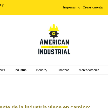
o y
Ingresar
o
Crear cuenta
ews
Industria
Industry
Finanzas
Mercadotecnia
ente de la industria viene en camino: