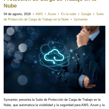
Nube
04 de agosto, 2018
AWS
Azure
En la nube
Google
Suite
•
•
•
•
•
de Protección de Carga de Trabajo en la Nube
Symantec
•
Symantec presenta la Suite de Protección de Carga de Trabajo en la
Nube, que automatiza la visibilidad y la seguridad para AWS, Azure y la