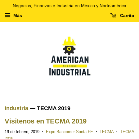
Negocios, Finanzas e Industria en México y Norteamérica
Más
Carrito
. .
Industria
— TECMA 2019
Visitenos en TECMA 2019
19 de febrero, 2019
Expo Bancomer Santa FE
TECMA
TECMA
•
•
•
2019