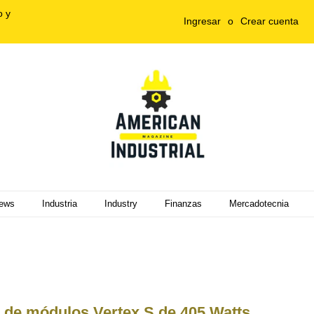
o y
Ingresar
o
Crear cuenta
ews
Industria
Industry
Finanzas
Mercadotecnia
ie de módulos Vertex S de 405 Watts