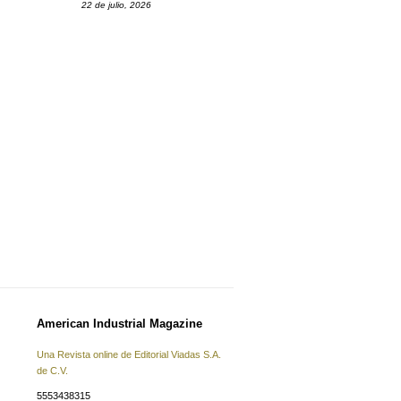
22 de julio, 2026
American Industrial Magazine
Una Revista online de Editorial Viadas S.A.
de C.V.
5553438315