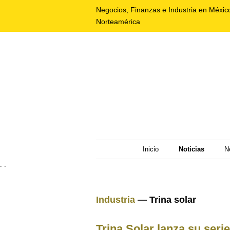
Negocios, Finanzas e Industria en Méxic
Norteamérica
Inicio
Noticias
N
. .
Industria
— Trina solar
Trina Solar lanza su ser