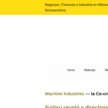
Negocios, Finanzas e Industria en Méxic
Norteamérica
Inicio
Noticias
N
. .
Machine Industries
— la Co-cre
Fujitsu reunió a directiv