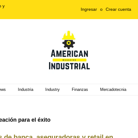
o y
Ingresar
o
Crear cuenta
ews
Industria
Industry
Finanzas
Mercadotecnia
ación para el éxito
os de banca, aseguradoras y retail en