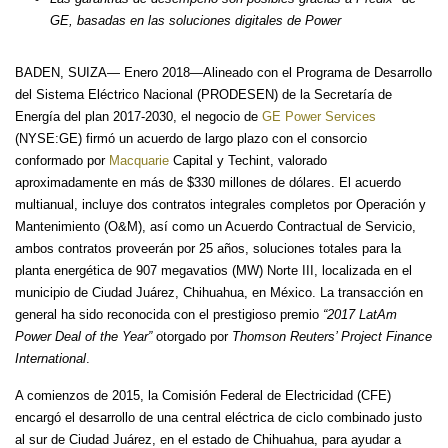
GE, basadas en las soluciones digitales de Power
BADEN, SUIZA— Enero 2018—Alineado con el Programa de Desarrollo
del Sistema Eléctrico Nacional (PRODESEN) de la Secretaría de
Energía del plan 2017-2030, el negocio de
GE Power Services
(NYSE:GE) firmó un acuerdo de largo plazo con el consorcio
conformado por
Macquarie
Capital y Techint, valorado
aproximadamente en más de $330 millones de dólares. El acuerdo
multianual, incluye dos contratos integrales completos por Operación y
Mantenimiento (O&M), así como un Acuerdo Contractual de Servicio,
ambos contratos proveerán por 25 años, soluciones totales para la
planta energética de 907 megavatios (MW) Norte III, localizada en el
municipio de Ciudad Juárez, Chihuahua, en México. La transacción en
general ha sido reconocida con el prestigioso premio
“2017 LatAm
Power Deal of the Year”
otorgado por
Thomson Reuters’ Project Finance
International
.
A comienzos de 2015, la Comisión Federal de Electricidad (CFE)
encargó el desarrollo de una central eléctrica de ciclo combinado justo
al sur de Ciudad Juárez, en el estado de Chihuahua, para ayudar a