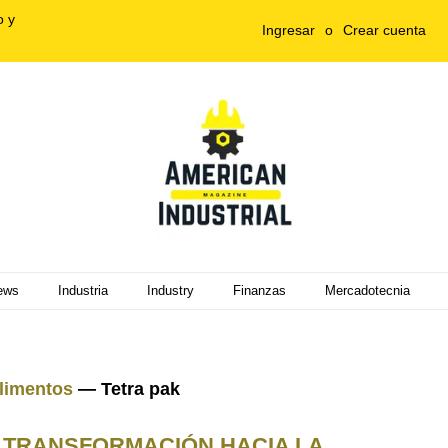
o y
Ingresar
o
Crear cuenta
ews
Industria
Industry
Finanzas
Mercadotecnia
Alimentos
— Tetra pak
A TRANSFORMACIÓN HACIA LA