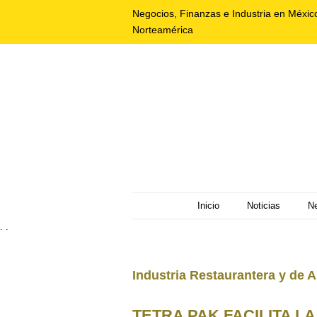
Negocios, Finanzas e Industria en Méxic
Norteamérica
Inicio
Noticias
N
. .
Industria Restaurantera y de 
TETRA PAK FACILITA L