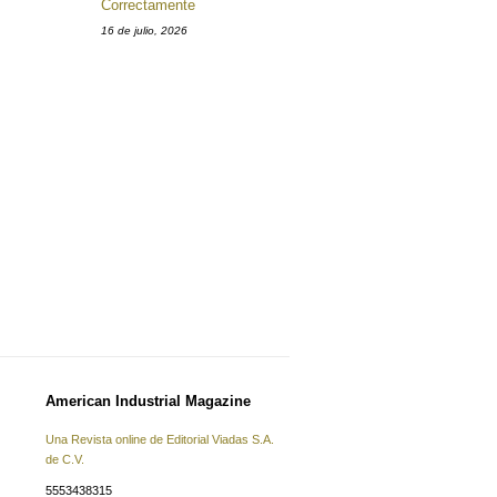
Correctamente
16 de julio, 2026
American Industrial Magazine
Una Revista online de Editorial Viadas S.A.
de C.V.
5553438315