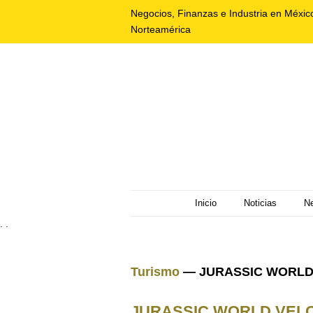
Negocios, Finanzas e Industria en Méxic
Norteamérica
Inicio
Noticias
N
. .
Turismo
— JURASSIC WORLD
JURASSIC WORLD VELO