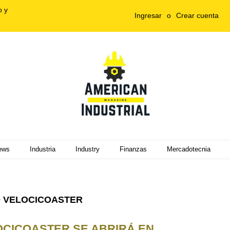
o y
Ingresar
o
Crear cuenta
ews
Industria
Industry
Finanzas
Mercadotecnia
 VELOCICOASTER
CICOASTER SE ABRIRÁ EN